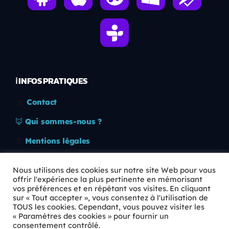
ℹ️ INFOS PRATIQUES
✉️
Contact
🦊
Qui sommes-nous ?
📄
Mentions légales
🔒
Confidentialité
Nous utilisons des cookies sur notre site Web pour vous
offrir l'expérience la plus pertinente en mémorisant
🛡️
RGPD
vos préférences et en répétant vos visites. En cliquant
sur « Tout accepter », vous consentez à l'utilisation de
Copyright © 2026 Animkids. Tous droits réservés.
TOUS les cookies. Cependant, vous pouvez visiter les
« Paramètres des cookies » pour fournir un
consentement contrôlé.