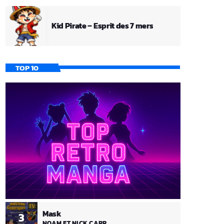
Kid Pirate – Esprit des 7 mers
TOP 10
Mask
3
NOAM ET NICK CARR