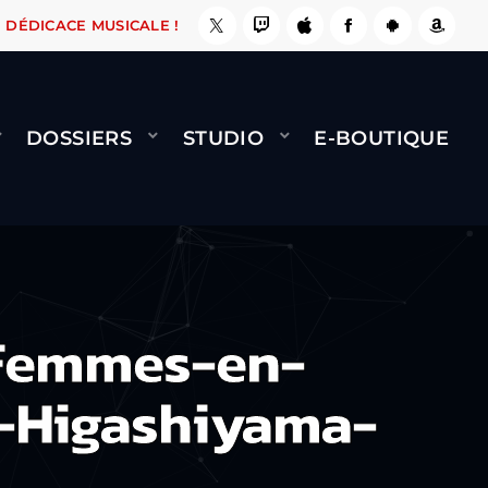
, ÇA LE FAIT !
NAMI
BERNARD MINET - FLY 
DÉDICACE MUSICALE !
DOSSIERS
STUDIO
E-BOUTIQUE
Femmes-en-
e-Higashiyama-