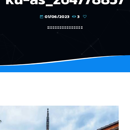
01/06/2023
3
today