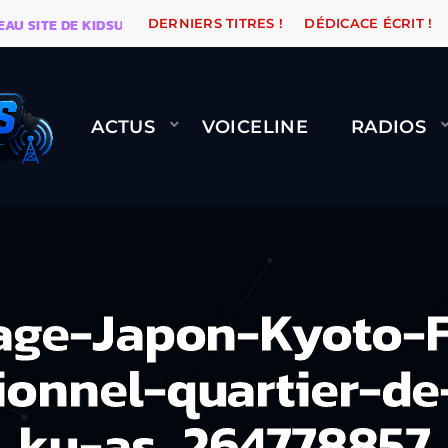
TE DE KIDSUNE
WARÉTRO
ORANGE ROAD QUI PASSE
DERNIERS TITRES !
DÉDICACE ÉCRIT !
ACTUS
VOICELINE
RADIOS
mage-Japon-Kyoto-
ionnel-quartier-d
ku-as_264778857