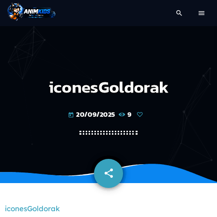
search
menu
iconesGoldorak
20/09/2025
9
today
share
email
iconesGoldorak