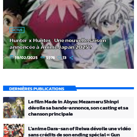
ACTUS
Hunter x Hunter : Une nouvelle saison
annoncée à Anime Japan 2025 ?
today
19/02/2025
5976
13
DERNIÈRES PUBLICATIONS
Le film Made in Abyss: Mezameru Shinpi
dévoile sa bande-annonce, son casting et sa
chanson principale
L’anime Dara-san of Reiwa dévoile une vidéo
sans crédits de son ending spécial « Gun