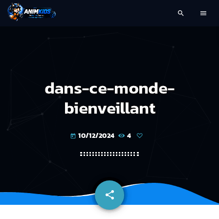
search
menu
dans-ce-monde-
bienveillant
10/12/2024
4
today
share
email