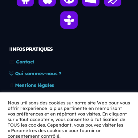
ℹ️ INFOS PRATIQUES
✉️
Contact
🦊
Qui sommes-nous ?
📄
Mentions légales
🔒
Confidentialité
Nous utilisons des cookies sur notre site Web pour vous
offrir l'expérience la plus pertinente en mémorisant
🛡️
RGPD
vos préférences et en répétant vos visites. En cliquant
sur « Tout accepter », vous consentez à l'utilisation de
Copyright © 2026 Animkids. Tous droits réservés.
TOUS les cookies. Cependant, vous pouvez visiter les
« Paramètres des cookies » pour fournir un
consentement contrôlé.