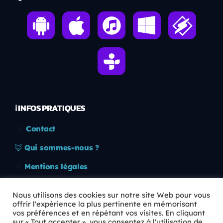
ℹ️ INFOS PRATIQUES
✉️
Contact
🦊
Qui sommes-nous ?
📄
Mentions légales
🔒
Confidentialité
Nous utilisons des cookies sur notre site Web pour vous
offrir l'expérience la plus pertinente en mémorisant
🛡️
RGPD
vos préférences et en répétant vos visites. En cliquant
sur « Tout accepter », vous consentez à l'utilisation de