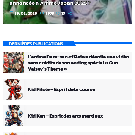
annoncée à Anime Japan 2025 ?
today
19/02/2025
5973
13
DERNIÈRES PUBLICATIONS
L’anime Dara-san of Reiwa dévoile une vidéo
sans crédits de son ending spécial « Gun
Valsey’s Theme »
Kid Pilote – Esprit de la course
Kid Ken – Esprit des arts martiaux