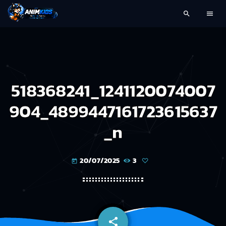
search
menu
518368241_1241120074007
904_4899447161723615637
_n
20/07/2025
3
today
share
email