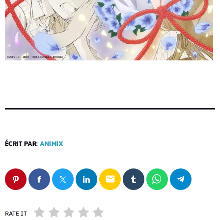
ÉCRIT PAR:
ANIMIX
email
RATE IT