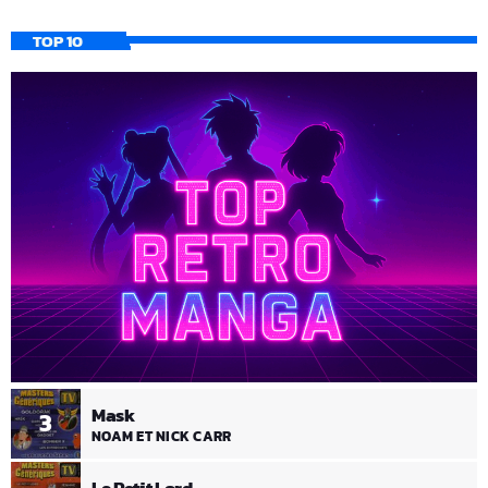
TOP 10
Mask
3
NOAM ET NICK CARR