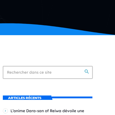
search
ARTICLES RÉCENTS
L’anime Dara-san of Reiwa dévoile une