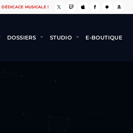
, ÇA LE FAIT !
NAMI
BERNARD MINET - FLY 
DÉDICACE MUSICALE !
DOSSIERS
STUDIO
E-BOUTIQUE