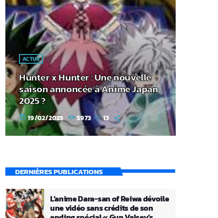
ACTUS
Hunter x Hunter : Une nouvelle
saison annoncée à Anime Japan
2025 ?
19/02/2025
5973
13
today
DERNIÈRES PUBLICATIONS
L’anime Dara-san of Reiwa dévoile
une vidéo sans crédits de son
ending spécial « Gun Valsey’s