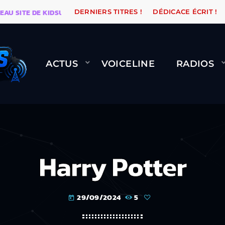
TE DE KIDSUNE
WARÉTRO
ORANGE ROAD QUI PASSE
DERNIERS TITRES !
DÉDICACE ÉCRIT !
ACTUS
VOICELINE
RADIOS
Harry Potter
29/09/2024
5
today