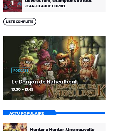
Olive et Tom, champions de foot
1
JEAN-CLAUDE CORBEL
LISTE COMPLÈTE
PODCAST
Le Donjon de Naheulbeuk
13:30 - 13:45
ACTU POPULAIRE
Hunter x Hunter : Une nouvelle