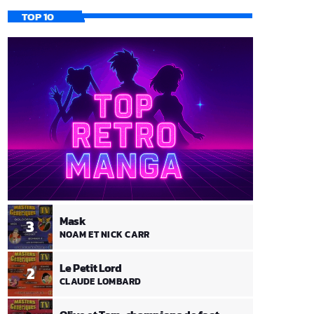
TOP 10
Mask
3
NOAM ET NICK CARR
Le Petit Lord
2
CLAUDE LOMBARD