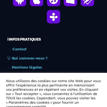
ℹ️ INFOS PRATIQUES
✉️
Contact
🦊
Qui sommes-nous ?
📄
Mentions légales
🔒
Confidentialité
Nous utilisons des cookies sur notre site Web pour vous
offrir l'expérience la plus pertinente en mémorisant
🛡️
RGPD
vos préférences et en répétant vos visites. En cliquant
sur « Tout accepter », vous consentez à l'utilisation de
Copyright © 2026 Animkids. Tous droits réservés.
TOUS les cookies. Cependant, vous pouvez visiter les
« Paramètres des cookies » pour fournir un
consentement contrôlé.