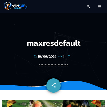
search
menu
maxresdefault
18/09/2024
4
today
share
email