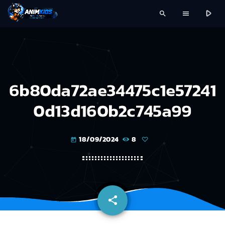
play_arrow
search
menu
6b80da72ae34475c1e57241
0d13d160b2c745a99
18/09/2024
8
today
share
email