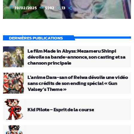
today
19/02/2025
5982
13
DERNIÈRES PUBLICATIONS
Le film Made in Abyss: Mezameru Shinpi
dévoile sa bande-annonce, son casting et sa
chanson principale
L’anime Dara-san of Reiwa dévoile une vidéo
sans crédits de son ending spécial « Gun
Valsey’s Theme »
Kid Pilote – Esprit de la course