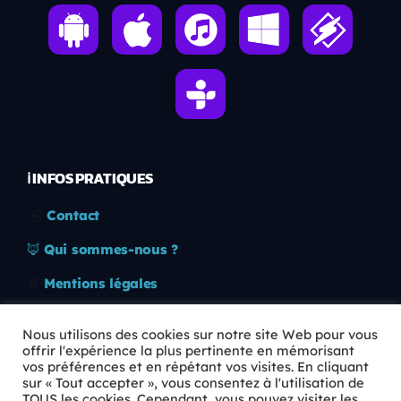
ℹ️ INFOS PRATIQUES
✉️
Contact
🦊
Qui sommes-nous ?
📄
Mentions légales
🔒
Confidentialité
Nous utilisons des cookies sur notre site Web pour vous
offrir l'expérience la plus pertinente en mémorisant
🛡️
RGPD
vos préférences et en répétant vos visites. En cliquant
sur « Tout accepter », vous consentez à l'utilisation de
Copyright © 2026 Animkids. Tous droits réservés.
TOUS les cookies. Cependant, vous pouvez visiter les