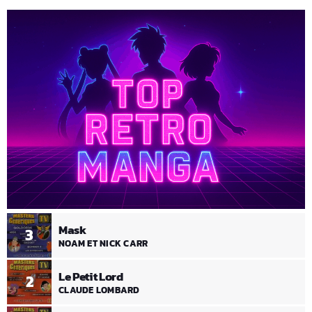
Mask
3
NOAM ET NICK CARR
Le Petit Lord
2
CLAUDE LOMBARD