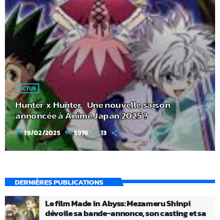
ACTUS
Hunter x Hunter : Une nouvelle saison
annoncée à Anime Japan 2025 ?
today
19/02/2025
5976
13
DERNIÈRES PUBLICATIONS
Le film Made in Abyss: Mezameru Shinpi
dévoile sa bande-annonce, son casting et sa