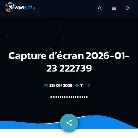
play_arrow
search
menu
Capture d’écran 2026-01-
23 222739
23/01/2026
7
today
share
email