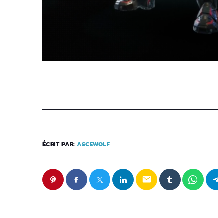
ÉCRIT PAR:
ASCEWOLF
email