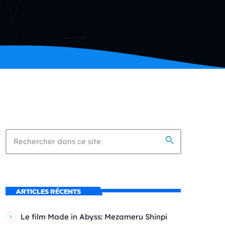
search
ARTICLES RÉCENTS
Le film Made in Abyss: Mezameru Shinpi