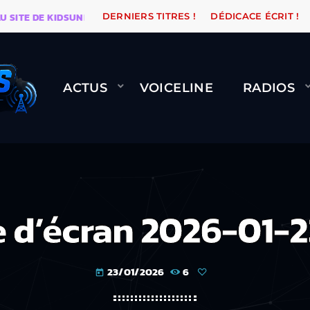
 DE KIDSUNE
WARÉTRO
ORANGE ROAD QUI PASSE, 
DERNIERS TITRES !
DÉDICACE ÉCRIT !
ACTUS
VOICELINE
RADIOS
 d’écran 2026-01-2
23/01/2026
6
today