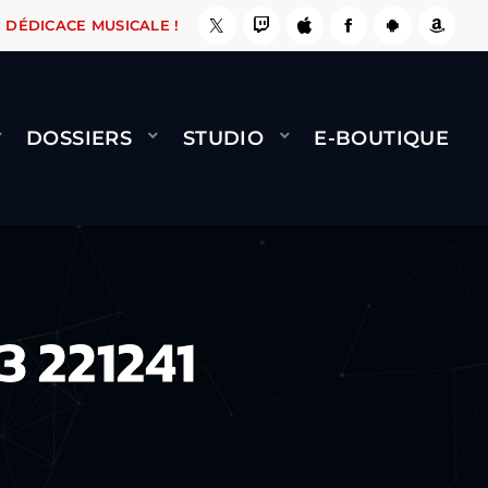
ÇA LE FAIT !
NAMI
BERNARD MINET - FLY (G
DÉDICACE MUSICALE !
DOSSIERS
STUDIO
E-BOUTIQUE
3 221241