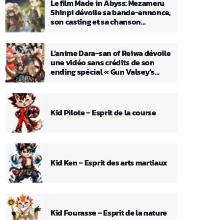
Le film Made in Abyss: Mezameru
Shinpi dévoile sa bande-annonce,
son casting et sa chanson
principale
L’anime Dara-san of Reiwa dévoile
une vidéo sans crédits de son
ending spécial « Gun Valsey’s
Theme »
Kid Pilote – Esprit de la course
Kid Ken – Esprit des arts martiaux
Kid Fourasse – Esprit de la nature