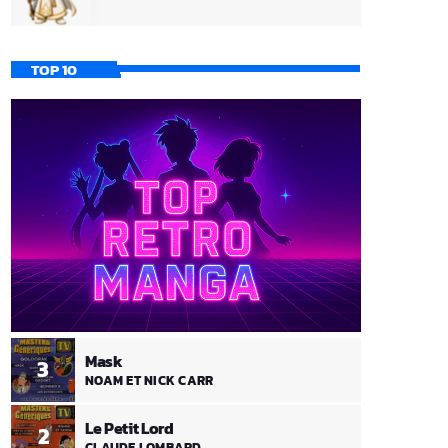
TOP 10
Mask
3
NOAM ET NICK CARR
Le Petit Lord
2
CLAUDE LOMBARD