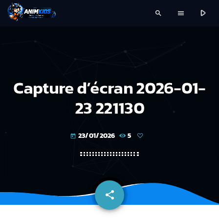
play_arrow
search
menu
Capture d’écran 2026-01-
23 221130
23/01/2026
5
today
share
email