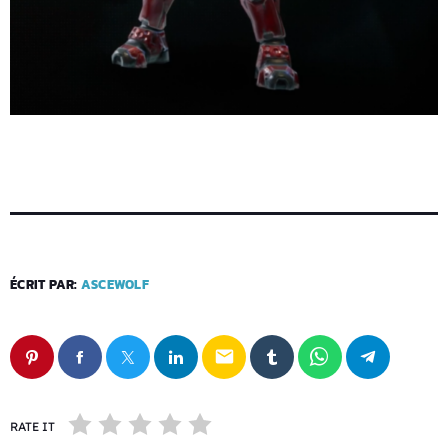
ÉCRIT PAR:
ASCEWOLF
email
RATE IT