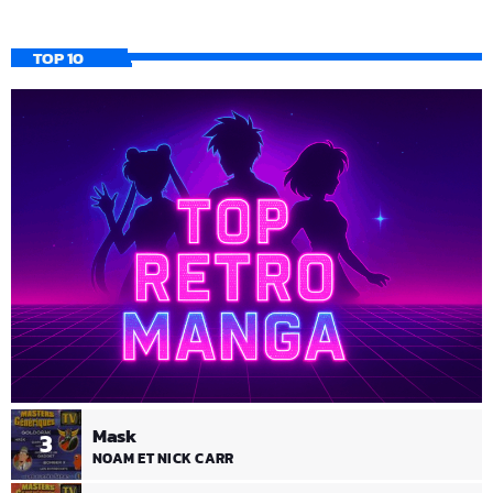
TOP 10
Mask
3
NOAM ET NICK CARR