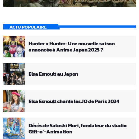
ACTU POPULAIRE
Hunter x Hunter : Une nouvelle saison
annoncée à Anime Japan 2025 ?
Elsa Esnoult au Japon
Elsa Esnoult chante les JO de Paris 2024
Décès de Satoshi Mori, fondateur du studio
Gift-o’-Animation