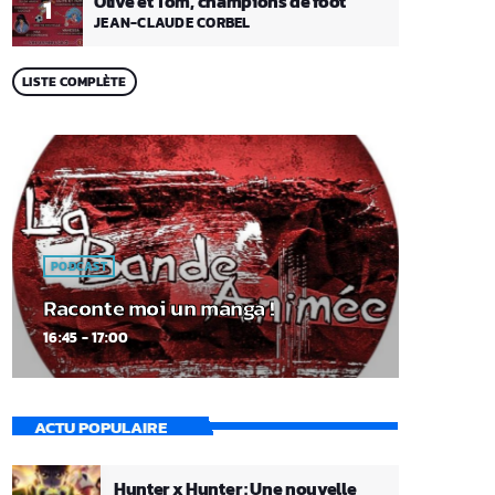
Olive et Tom, champions de foot
1
JEAN-CLAUDE CORBEL
LISTE COMPLÈTE
PODCAST
Raconte moi un manga !
16:45 - 17:00
ACTU POPULAIRE
Hunter x Hunter : Une nouvelle