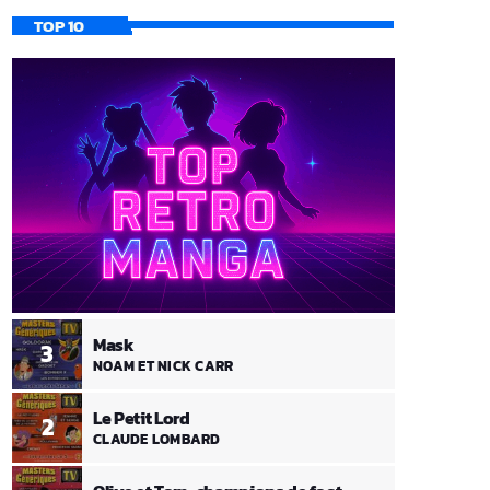
TOP 10
Mask
3
NOAM ET NICK CARR
Le Petit Lord
2
CLAUDE LOMBARD