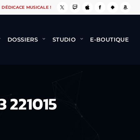
E, ÇA LE FAIT !
NAMI
BERNARD MINET - FLY
DÉDICACE MUSICALE !
DOSSIERS
STUDIO
E-BOUTIQUE
3 221015