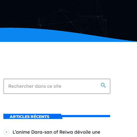
search
ARTICLES RÉCENTS
L’anime Dara-san of Reiwa dévoile une