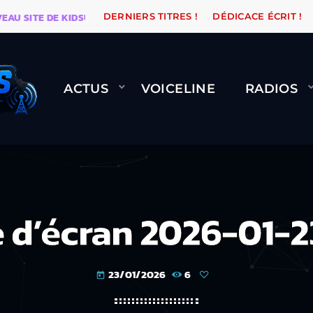
ITE DE KIDSUNE
WARÉTRO
ORANGE ROAD QUI PASS
DERNIERS TITRES !
DÉDICACE ÉCRIT !
ACTUS
VOICELINE
RADIOS
 d’écran 2026-01-2
23/01/2026
6
today