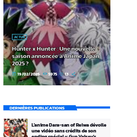
ACTUS
Hunter x Hunter : Une nouvelle
saison annoncée à Anime Japan
2025 ?
19/02/2025
5975
13
today
DERNIÈRES PUBLICATIONS
L’anime Dara-san of Reiwa dévoile
une vidéo sans crédits de son
ending spécial « Gun Valsey’s