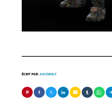
ÉCRIT PAR:
ASCEWOLF
email