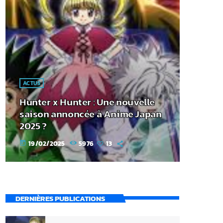
ACTUS
Hunter x Hunter : Une nouvelle
saison annoncée à Anime Japan
2025 ?
19/02/2025
5976
13
today
DERNIÈRES PUBLICATIONS