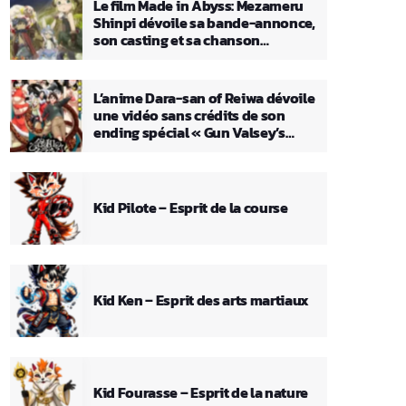
Le film Made in Abyss: Mezameru
Shinpi dévoile sa bande-annonce,
son casting et sa chanson
principale
L’anime Dara-san of Reiwa dévoile
une vidéo sans crédits de son
ending spécial « Gun Valsey’s
Theme »
Kid Pilote – Esprit de la course
Kid Ken – Esprit des arts martiaux
Kid Fourasse – Esprit de la nature