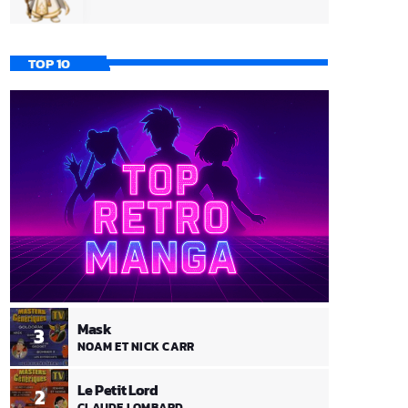
TOP 10
Mask
3
NOAM ET NICK CARR
Le Petit Lord
2
CLAUDE LOMBARD