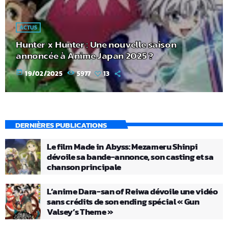
ACTUS
Hunter x Hunter : Une nouvelle saison
annoncée à Anime Japan 2025 ?
today
19/02/2025
5977
13
DERNIÈRES PUBLICATIONS
Le film Made in Abyss: Mezameru Shinpi
dévoile sa bande-annonce, son casting et sa
chanson principale
L’anime Dara-san of Reiwa dévoile une vidéo
sans crédits de son ending spécial « Gun
Valsey’s Theme »