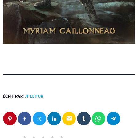
ÉCRIT PAR:
JF LE FUR
email