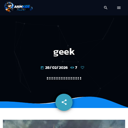
search
menu
geek
28/02/2026
7
today
share
email