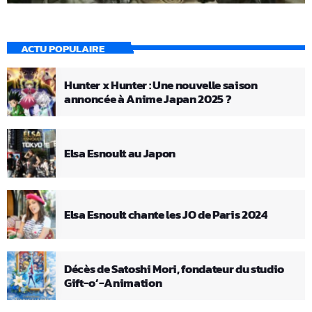
ACTU POPULAIRE
Hunter x Hunter : Une nouvelle saison
annoncée à Anime Japan 2025 ?
Elsa Esnoult au Japon
Elsa Esnoult chante les JO de Paris 2024
Décès de Satoshi Mori, fondateur du studio
Gift-o’-Animation