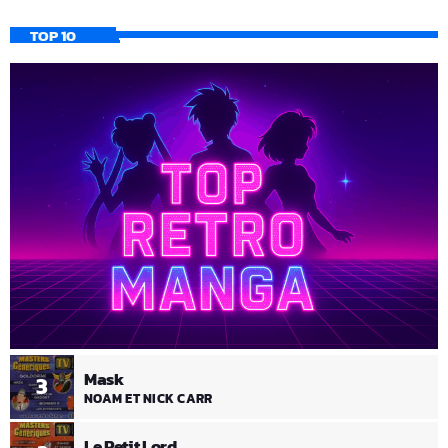
TOP 10
Mask
3
NOAM ET NICK CARR
Le Petit Lord