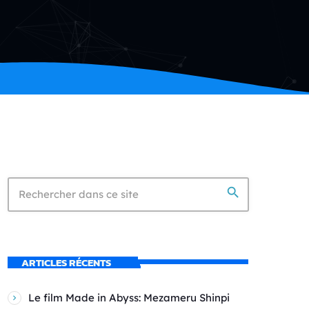
search
ARTICLES RÉCENTS
Le film Made in Abyss: Mezameru Shinpi