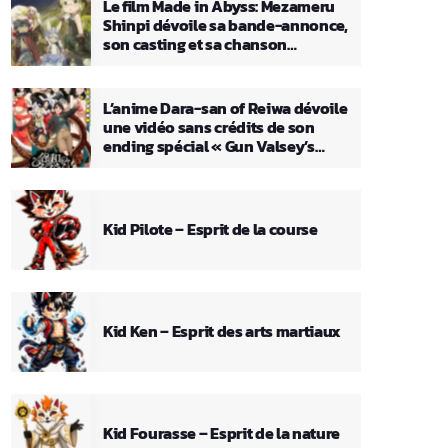
Le film Made in Abyss: Mezameru
Shinpi dévoile sa bande-annonce,
son casting et sa chanson
principale
L’anime Dara-san of Reiwa dévoile
une vidéo sans crédits de son
ending spécial « Gun Valsey’s
Theme »
Kid Pilote – Esprit de la course
Kid Ken – Esprit des arts martiaux
Kid Fourasse – Esprit de la nature