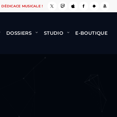
, ÇA LE FAIT !
NAMI
BERNARD MINET - FLY 
DÉDICACE MUSICALE !
DOSSIERS
STUDIO
E-BOUTIQUE