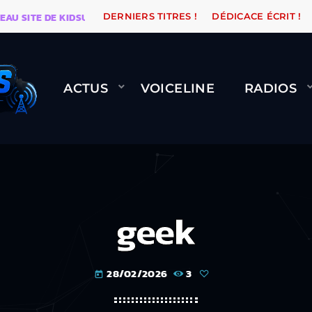
ITE DE KIDSUNE
WARÉTRO
ORANGE ROAD QUI PASSE
DERNIERS TITRES !
DÉDICACE ÉCRIT !
ACTUS
VOICELINE
RADIOS
geek
28/02/2026
3
today