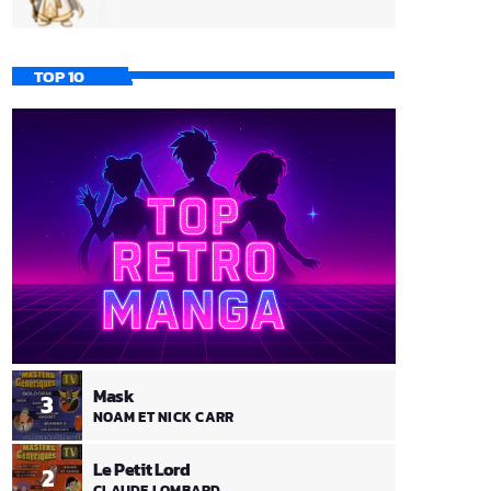
TOP 10
Mask
3
NOAM ET NICK CARR
Le Petit Lord
2
CLAUDE LOMBARD