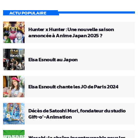
ACTU POPULAIRE
Hunter x Hunter : Une nouvelle saison
annoncée à Anime Japan 2025 ?
Elsa Esnoult au Japon
Elsa Esnoult chante les JO de Paris 2024
Décès de Satoshi Mori, fondateur du studio
Gift-o’-Animation
Wasabi : la chaîne incontournable pour les