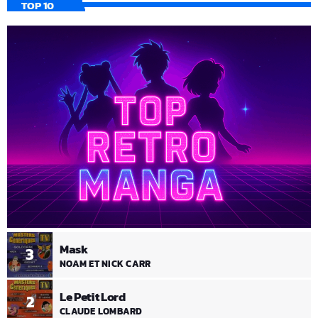
TOP 10
Mask
3
NOAM ET NICK CARR
Le Petit Lord
2
CLAUDE LOMBARD