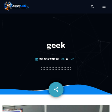
search
menu
geek
28/02/2026
4
today
share
email