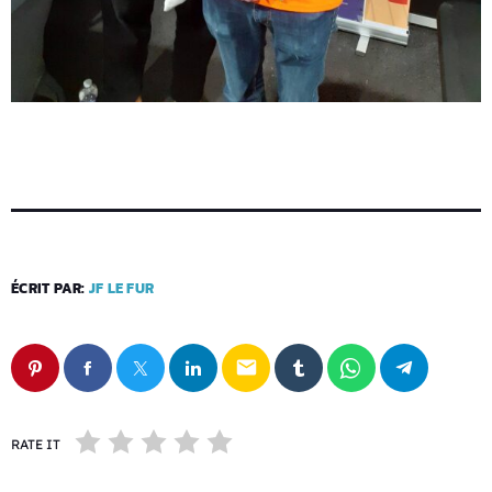
ÉCRIT PAR:
JF LE FUR
email
RATE IT