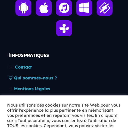
ℹ️ INFOS PRATIQUES
✉️
Contact
🦊
Qui sommes-nous ?
📄
Mentions légales
🔒
Confidentialité
Nous utilisons des cookies sur notre site Web pour vous
offrir l'expérience la plus pertinente en mémorisant
🛡️
RGPD
vos préférences et en répétant vos visites. En cliquant
sur « Tout accepter », vous consentez à l'utilisation de
Copyright © 2026 Animkids. Tous droits réservés.
TOUS les cookies. Cependant, vous pouvez visiter les