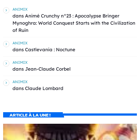
ANIMIX
dans
Animé Crunchy n°23 : Apocalypse Bringer
Mynoghra: World Conquest Starts with the Civilization
of Ruin
ANIMIX
dans
Castlevania : Noctune
ANIMIX
dans
Jean-Claude Corbel
ANIMIX
dans
Claude Lombard
ARTICLE À LA UNE !