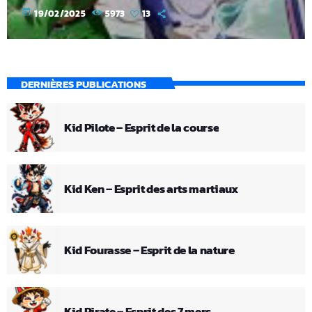
today
19/02/2025
5973
13
DERNIÈRES PUBLICATIONS
Kid Pilote – Esprit de la course
Kid Ken – Esprit des arts martiaux
Kid Fourasse – Esprit de la nature
Kid Pirate – Esprit des 7 mers