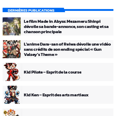
DERNIÈRES PUBLICATIONS
Le film Made in Abyss: Mezameru Shinpi
dévoile sa bande-annonce, son casting et sa
chanson principale
L’anime Dara-san of Reiwa dévoile une vidéo
sans crédits de son ending spécial « Gun
Valsey’s Theme »
Kid Pilote – Esprit de la course
Kid Ken – Esprit des arts martiaux