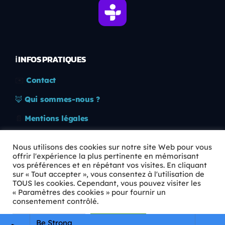
ℹ️ INFOS PRATIQUES
✉️
Contact
🦊
Qui sommes-nous ?
📄
Mentions légales
🔒
Confidentialité
Nous utilisons des cookies sur notre site Web pour vous
offrir l'expérience la plus pertinente en mémorisant
🛡️
RGPD
vos préférences et en répétant vos visites. En cliquant
sur « Tout accepter », vous consentez à l'utilisation de
Copyright © 2026 Animkids. Tous droits réservés.
TOUS les cookies. Cependant, vous pouvez visiter les
« Paramètres des cookies » pour fournir un
consentement contrôlé.
Paramètres Cookie
Tout accepter
Be Strong