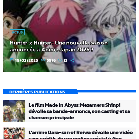
ACTUS
Hunter x Hunter : Une nouvelle saison
annoncée à Anime Japan 2025 ?
today
19/02/2025
5976
13
DERNIÈRES PUBLICATIONS
Le film Made in Abyss: Mezameru Shinpi
dévoile sa bande-annonce, son casting et sa
chanson principale
L’anime Dara-san of Reiwa dévoile une vidéo
sans crédits de son ending spécial « Gun