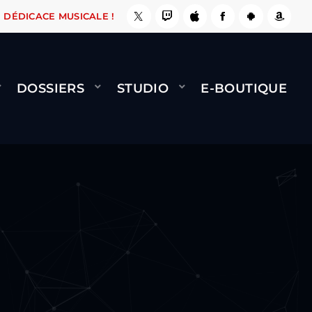
, ÇA LE FAIT !
NAMI
BERNARD MINET - FLY 
DÉDICACE MUSICALE !
DOSSIERS
STUDIO
E-BOUTIQUE