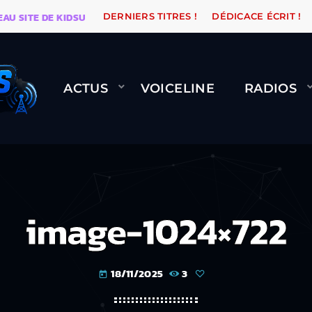
ITE DE KIDSUNE
WARÉTRO
ORANGE ROAD QUI PASSE
DERNIERS TITRES !
DÉDICACE ÉCRIT !
ACTUS
VOICELINE
RADIOS
image-1024×722
18/11/2025
3
today