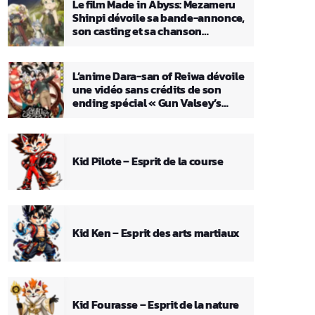
Le film Made in Abyss: Mezameru
Shinpi dévoile sa bande-annonce,
son casting et sa chanson
principale
L’anime Dara-san of Reiwa dévoile
une vidéo sans crédits de son
ending spécial « Gun Valsey’s
Theme »
Kid Pilote – Esprit de la course
Kid Ken – Esprit des arts martiaux
Kid Fourasse – Esprit de la nature