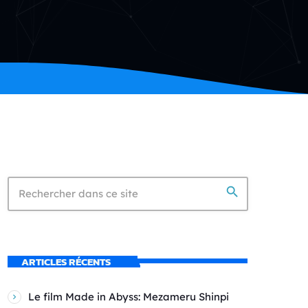
search
ARTICLES RÉCENTS
Le film Made in Abyss: Mezameru Shinpi