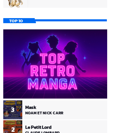
TOP 10
Mask
3
NOAM ET NICK CARR
Le Petit Lord
2
CLAUDE LOMBARD