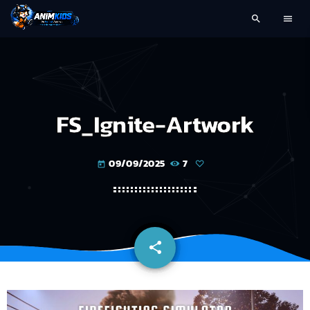
search
menu
FS_Ignite-Artwork
09/09/2025
7
today
share
email