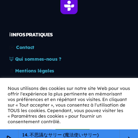
ℹ️ INFOS PRATIQUES
✉️
Contact
🦊
Qui sommes-nous ?
📄
Mentions légales
🔒
Confidentialité
Nous utilisons des cookies sur notre site Web pour vous
offrir l'expérience la plus pertinente en mémorisant
🛡️
RGPD
vos préférences et en répétant vos visites. En cliquant
sur « Tout accepter », vous consentez à l'utilisation de
Copyright © 2026 Animkids. Tous droits réservés.
TOUS les cookies. Cependant, vous pouvez visiter les
« Paramètres des cookies » pour fournir un
consentement contrôlé.
Paramètres Cookie
Tout accepter
14. 不思議なサリー (魔法使いサリー)