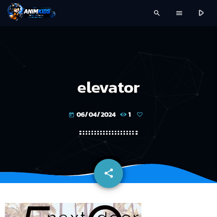
play_arrow
search
menu
elevator
06/04/2024
1
today
share
email