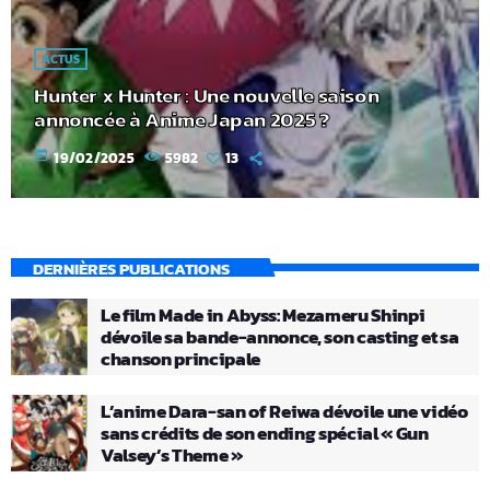
ACTUS
Hunter x Hunter : Une nouvelle saison
annoncée à Anime Japan 2025 ?
today
19/02/2025
5982
13
DERNIÈRES PUBLICATIONS
Le film Made in Abyss: Mezameru Shinpi
dévoile sa bande-annonce, son casting et sa
chanson principale
L’anime Dara-san of Reiwa dévoile une vidéo
sans crédits de son ending spécial « Gun
Valsey’s Theme »