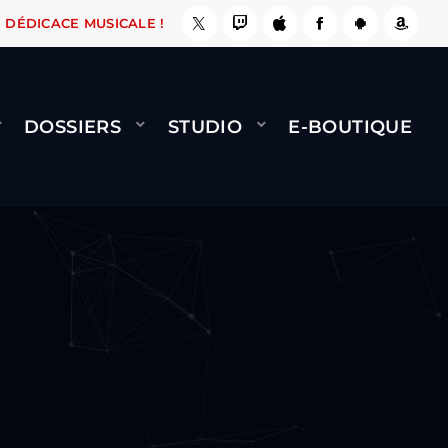
A LE FAIT !
NAMI
BERNARD MINET - FLY (GÉ
DÉDICACE MUSICALE !
DOSSIERS
STUDIO
E-BOUTIQUE