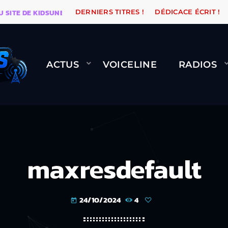
DE KIDSUNE
WARÉTRO
ORANGE ROAD QUI PASSE, Ç
DERNIERS TITRES !
DÉDICACE ÉCRIT !
ACTUS
VOICELINE
RADIOS
maxresdefault
24/10/2024
4
today