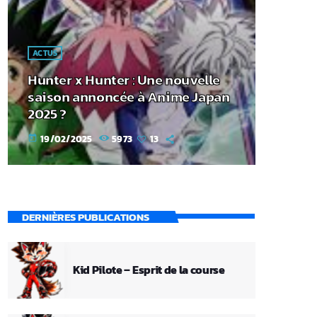
ACTUS
Hunter x Hunter : Une nouvelle
saison annoncée à Anime Japan
2025 ?
19/02/2025
5973
13
today
DERNIÈRES PUBLICATIONS
Kid Pilote – Esprit de la course