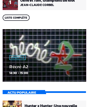
Olive et Tom, champions de foot
1
JEAN-CLAUDE CORBEL
LISTE COMPLÈTE
LIFESTYLE
Récré A2
14:30 - 15:00
ACTU POPULAIRE
Hunter x Hunter : Une nouvelle