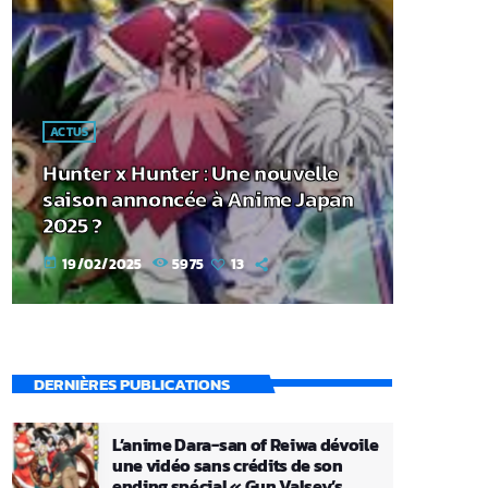
ACTUS
Hunter x Hunter : Une nouvelle
saison annoncée à Anime Japan
2025 ?
19/02/2025
5975
13
today
DERNIÈRES PUBLICATIONS
L’anime Dara-san of Reiwa dévoile
une vidéo sans crédits de son
ending spécial « Gun Valsey’s