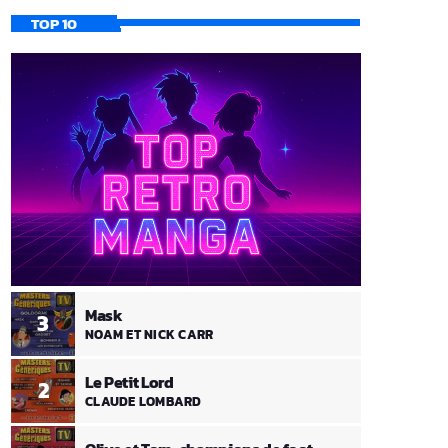
TOP 10
Mask
3
NOAM ET NICK CARR
Le Petit Lord
2
CLAUDE LOMBARD