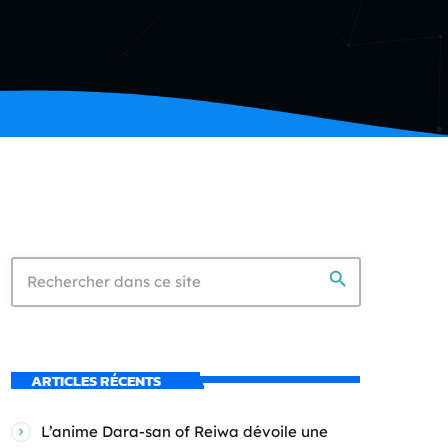
search
ARTICLES RÉCENTS
L’anime Dara-san of Reiwa dévoile une