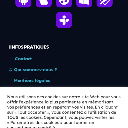
ℹ️ INFOS PRATIQUES
✉️
Contact
🦊
Qui sommes-nous ?
📄
Mentions légales
🔒
Confidentialité
Nous utilisons des cookies sur notre site Web pour vous
offrir l'expérience la plus pertinente en mémorisant
🛡️
RGPD
vos préférences et en répétant vos visites. En cliquant
sur « Tout accepter », vous consentez à l'utilisation de
Copyright © 2026 Animkids. Tous droits réservés.
TOUS les cookies. Cependant, vous pouvez visiter les
« Paramètres des cookies » pour fournir un
consentement contrôlé.