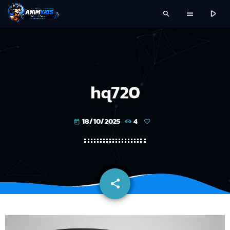
play_arrow
search
menu
hq720
18/10/2025
4
today
share
email