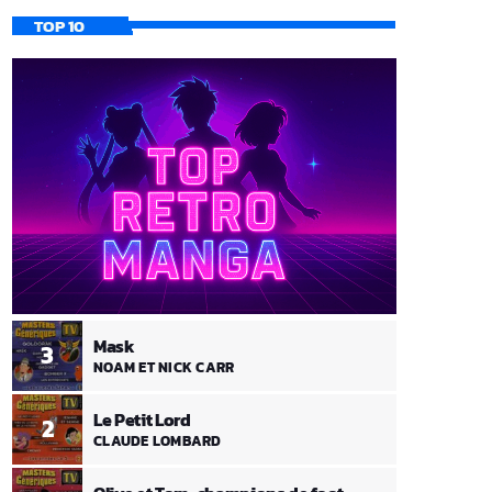
TOP 10
Mask
3
NOAM ET NICK CARR
Le Petit Lord
2
CLAUDE LOMBARD