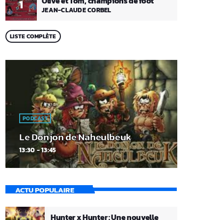
Olive et Tom, champions de foot
1
JEAN-CLAUDE CORBEL
LISTE COMPLÈTE
PODCAST
Le Donjon de Naheulbeuk
13:30 - 13:45
ACTU POPULAIRE
Hunter x Hunter : Une nouvelle