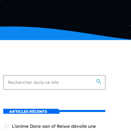
search
ARTICLES RÉCENTS
L’anime Dara-san of Reiwa dévoile une