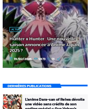
ACTUS
Hunter x Hunter : Une nouvelle
saison annoncée à Anime Japan
2025 ?
19/02/2025
5973
13
today
DERNIÈRES PUBLICATIONS
L’anime Dara-san of Reiwa dévoile
une vidéo sans crédits de son
ending spécial « Gun Valsey’s