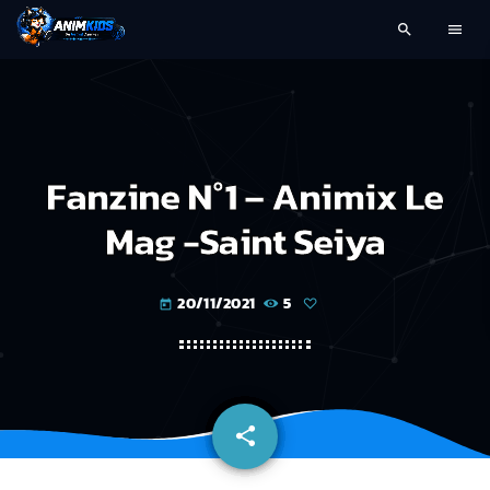
search
menu
Fanzine N°1 – Animix Le
Mag -Saint Seiya
20/11/2021
5
today
share
email