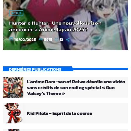
ACTUS
Hunter x Hunter : Une nouvelle saison
annoncée à Anime Japan 2025 ?
today
19/02/2025
5975
13
DERNIÈRES PUBLICATIONS
L’anime Dara-san of Reiwa dévoile une vidéo
sans crédits de son ending spécial « Gun
Valsey’s Theme »
Kid Pilote – Esprit de la course