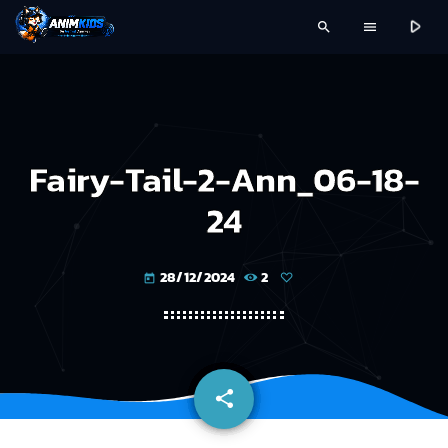
play_arrow
search
menu
Fairy-Tail-2-Ann_06-18-
24
28/12/2024
2
today
share
email