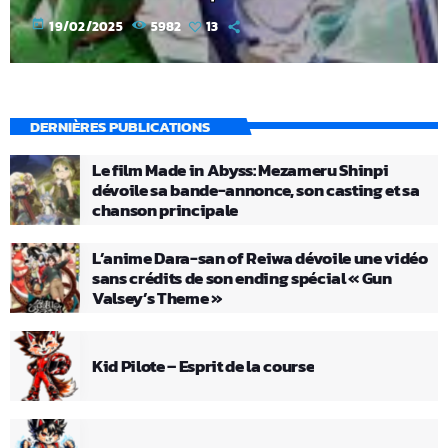
today
19/02/2025
5982
13
DERNIÈRES PUBLICATIONS
Le film Made in Abyss: Mezameru Shinpi
dévoile sa bande-annonce, son casting et sa
chanson principale
L’anime Dara-san of Reiwa dévoile une vidéo
sans crédits de son ending spécial « Gun
Valsey’s Theme »
Kid Pilote – Esprit de la course