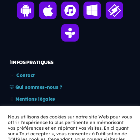
ℹ️ INFOS PRATIQUES
✉️
Contact
🦊
Qui sommes-nous ?
📄
Mentions légales
🔒
Confidentialité
Nous utilisons des cookies sur notre site Web pour vous
offrir l'expérience la plus pertinente en mémorisant
🛡️
RGPD
vos préférences et en répétant vos visites. En cliquant
sur « Tout accepter », vous consentez à l'utilisation de
Copyright © 2026 Animkids. Tous droits réservés.
TOUS les cookies. Cependant, vous pouvez visiter les