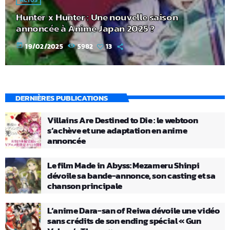
ACTUS
Hunter x Hunter : Une nouvelle saison
annoncée à Anime Japan 2025 ?
today
19/02/2025
5982
13
DERNIÈRES PUBLICATIONS
Villains Are Destined to Die : le webtoon
s’achève et une adaptation en anime
annoncée
Le film Made in Abyss: Mezameru Shinpi
dévoile sa bande-annonce, son casting et sa
chanson principale
L’anime Dara-san of Reiwa dévoile une vidéo
sans crédits de son ending spécial « Gun