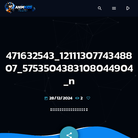
play_arrow
search
menu
471632543_12111307743488
07_5753504383108044904
_n
28/12/2024
2
today
share
email