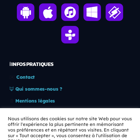
ℹ️ INFOS PRATIQUES
✉️
Contact
🦊
Qui sommes-nous ?
📄
Mentions légales
🔒
Confidentialité
Nous utilisons des cookies sur notre site Web pour vous
offrir l'expérience la plus pertinente en mémorisant
🛡️
RGPD
vos préférences et en répétant vos visites. En cliquant
sur « Tout accepter », vous consentez à l'utilisation de
Copyright © 2026 Animkids. Tous droits réservés.