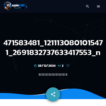
search
menu
471583481_121113080101547
1_2691832737633417553_n
28/12/2024
2
today
share
email