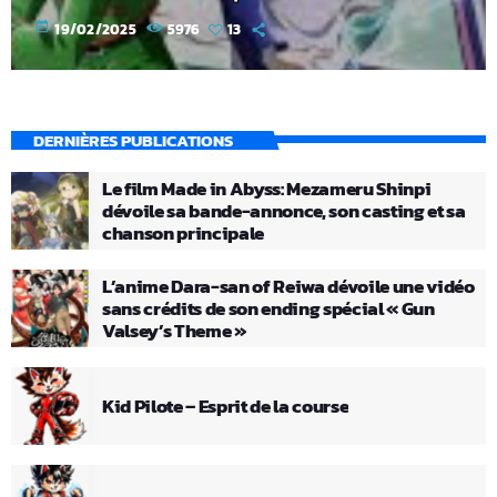
today
19/02/2025
5976
13
DERNIÈRES PUBLICATIONS
Le film Made in Abyss: Mezameru Shinpi
dévoile sa bande-annonce, son casting et sa
chanson principale
L’anime Dara-san of Reiwa dévoile une vidéo
sans crédits de son ending spécial « Gun
Valsey’s Theme »
Kid Pilote – Esprit de la course