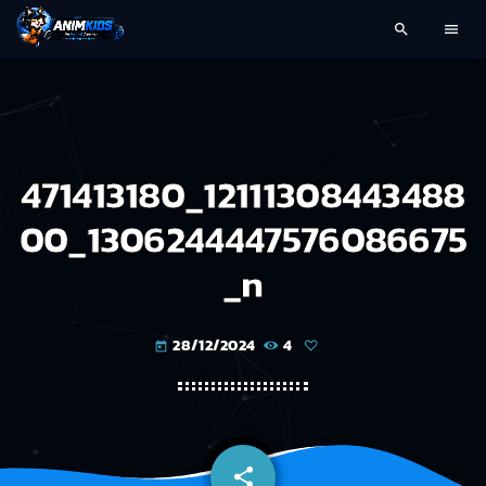
search
menu
471413180_12111308443488
00_1306244447576086675
_n
28/12/2024
4
today
share
email