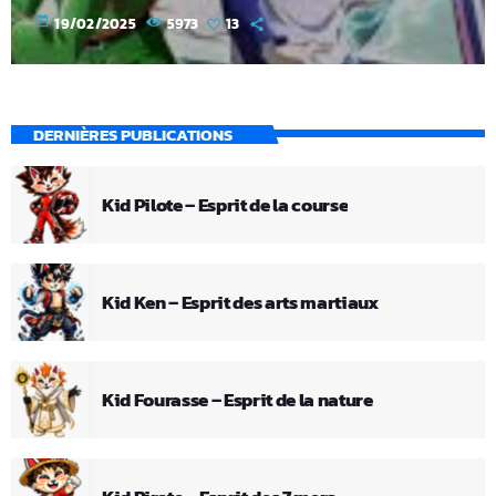
today
19/02/2025
5973
13
DERNIÈRES PUBLICATIONS
Kid Pilote – Esprit de la course
Kid Ken – Esprit des arts martiaux
Kid Fourasse – Esprit de la nature