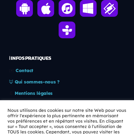
ℹ️ INFOS PRATIQUES
✉️
Contact
🦊
Qui sommes-nous ?
📄
Mentions légales
🔒
Confidentialité
Nous utilisons des cookies sur notre site Web pour vous
offrir l'expérience la plus pertinente en mémorisant
🛡️
RGPD
vos préférences et en répétant vos visites. En cliquant
sur « Tout accepter », vous consentez à l'utilisation de
Copyright © 2026 Animkids. Tous droits réservés.
TOUS les cookies. Cependant, vous pouvez visiter les