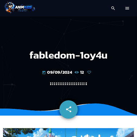
search
menu
fabledom-1oy4u
09/09/2024
12
today
share
email