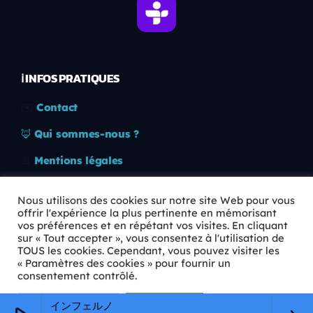
ℹ️ INFOS PRATIQUES
✉️
Contact
🦊
Qui sommes-nous ?
📄
Mentions légales
🔒
Confidentialité
Nous utilisons des cookies sur notre site Web pour vous
offrir l'expérience la plus pertinente en mémorisant
🛡️
RGPD
vos préférences et en répétant vos visites. En cliquant
sur « Tout accepter », vous consentez à l'utilisation de
Copyright © 2026 Animkids. Tous droits réservés.
TOUS les cookies. Cependant, vous pouvez visiter les
« Paramètres des cookies » pour fournir un
consentement contrôlé.
Paramètres Cookie
Tout accepter
インフェルノ