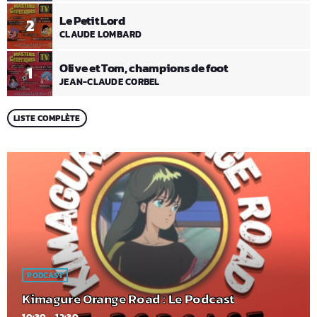
Le Petit Lord
2
CLAUDE LOMBARD
Olive et Tom, champions de foot
1
JEAN-CLAUDE CORBEL
LISTE COMPLÈTE
PODCAST
Kimagure Orange Road : Le Podcast