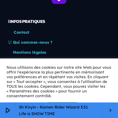
ℹ️ INFOS PRATIQUES
✉️
Contact
🦊
Qui sommes-nous ?
📄
Mentions légales
🔒
Confidentialité
Nous utilisons des cookies sur notre site Web pour vous
offrir l'expérience la plus pertinente en mémorisant
🛡️
RGPD
vos préférences et en répétant vos visites. En cliquant
sur « Tout accepter », vous consentez à l'utilisation de
Copyright © 2026 Animkids. Tous droits réservés.
TOUS les cookies. Cependant, vous pouvez visiter les
« Paramètres des cookies » pour fournir un
consentement contrôlé.
Paramètres Cookie
Tout accepter
Sh Kiryin - Kamen Rider Wizard 3.51
play_arrow
keyboard_arrow_right
Life is SHOW TIME