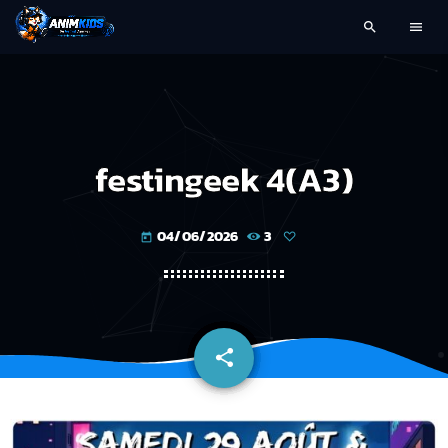
search
menu
festingeek 4(A3)
04/06/2026
3
today
share
email