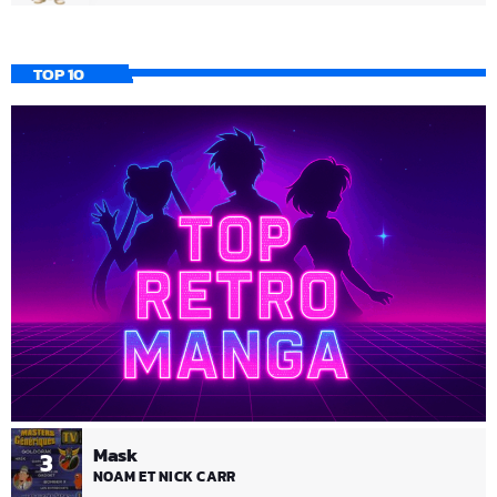
TOP 10
Mask
3
NOAM ET NICK CARR