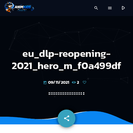
play_arrow
search
menu
eu_dlp-reopening-
2021_hero_m_f0a499df
09/11/2021
2
today
share
email