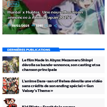
ACTUS
Hunter x Hunter : Une nouvelle saison
annoncée à Anime Japan 2025 ?
today
19/02/2025
5981
13
DERNIÈRES PUBLICATIONS
Le film Made in Abyss: Mezameru Shinpi
dévoile sa bande-annonce, son casting et sa
chanson principale
L’anime Dara-san of Reiwa dévoile une vidéo
sans crédits de son ending spécial « Gun
Valsey’s Theme »
Kid Pilote – Esprit de la course