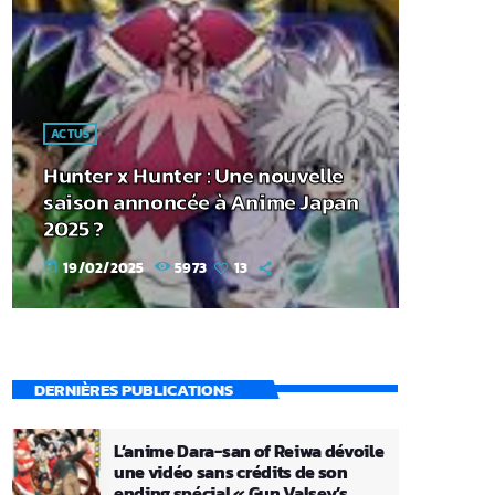
ACTUS
Hunter x Hunter : Une nouvelle
saison annoncée à Anime Japan
2025 ?
19/02/2025
5973
13
today
DERNIÈRES PUBLICATIONS
L’anime Dara-san of Reiwa dévoile
une vidéo sans crédits de son
ending spécial « Gun Valsey’s