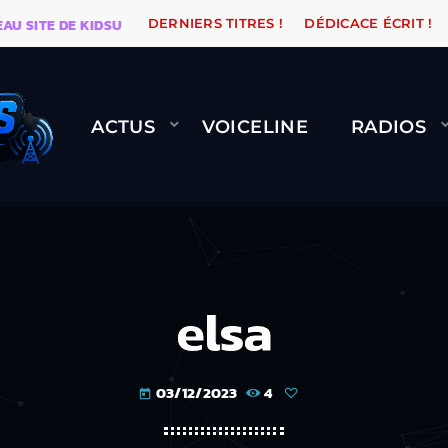
ITE DE KIDSUNE
WARÉTRO
ORANGE ROAD QUI PASSE
DERNIERS TITRES !
DÉDICACE ÉCRIT !
ACTUS
VOICELINE
RADIOS
elsa
03/12/2023
4
today