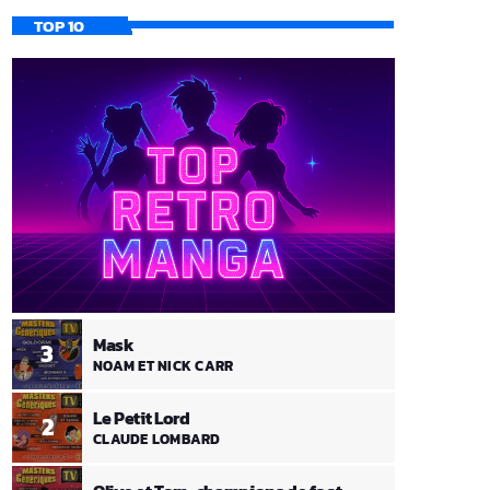
TOP 10
Mask
3
NOAM ET NICK CARR
Le Petit Lord
2
CLAUDE LOMBARD