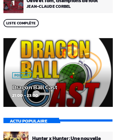
Olive et Tom, champions de foot
1
JEAN-CLAUDE CORBEL
LISTE COMPLÈTE
PODCAST
Dragon Ball Cast
21:00 - 23:00
ACTU POPULAIRE
Hunter x Hunter : Une nouvelle