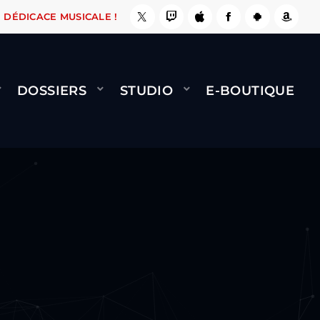
, ÇA LE FAIT !
NAMI
BERNARD MINET - FLY 
DÉDICACE MUSICALE !
DOSSIERS
STUDIO
E-BOUTIQUE