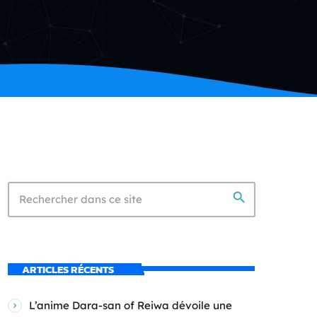
search
ARTICLES RÉCENTS
L’anime Dara-san of Reiwa dévoile une