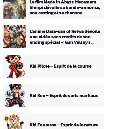
Le film Made in Abyss: Mezameru
Shinpi dévoile sa bande-annonce,
son casting et sa chanson
principale
L’anime Dara-san of Reiwa dévoile
une vidéo sans crédits de son
ending spécial « Gun Valsey’s
Theme »
Kid Pilote – Esprit de la course
Kid Ken – Esprit des arts martiaux
Kid Fourasse – Esprit de la nature