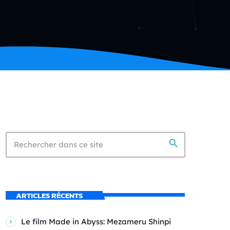
search
ARTICLES RÉCENTS
Le film Made in Abyss: Mezameru Shinpi