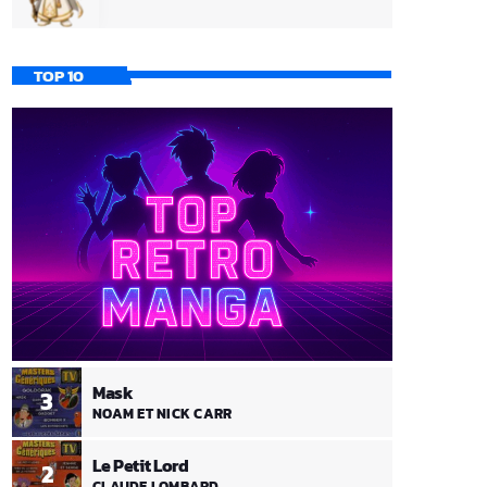
TOP 10
Mask
3
NOAM ET NICK CARR
Le Petit Lord
2
CLAUDE LOMBARD