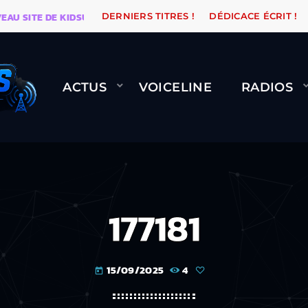
ITE DE KIDSUNE
WARÉTRO
ORANGE ROAD QUI PASS
DERNIERS TITRES !
DÉDICACE ÉCRIT !
ACTUS
VOICELINE
RADIOS
177181
15/09/2025
4
today