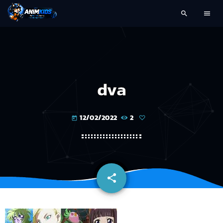
search
menu
dva
12/02/2022
2
today
share
email