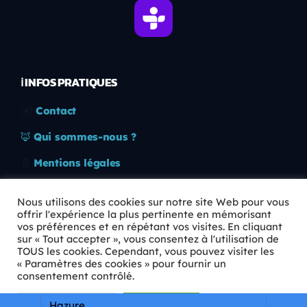
ℹ️ INFOS PRATIQUES
✉️
Contact
🦊
Qui sommes-nous ?
📄
Mentions légales
🔒
Confidentialité
Nous utilisons des cookies sur notre site Web pour vous
offrir l'expérience la plus pertinente en mémorisant
🛡️
RGPD
vos préférences et en répétant vos visites. En cliquant
sur « Tout accepter », vous consentez à l'utilisation de
Copyright © 2026 Animkids. Tous droits réservés.
TOUS les cookies. Cependant, vous pouvez visiter les
« Paramètres des cookies » pour fournir un
consentement contrôlé.
Paramètres Cookie
Tout accepter
Hazure