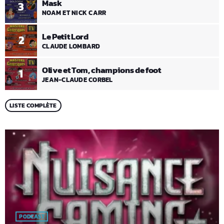
Mask
3
NOAM ET NICK CARR
Le Petit Lord
2
CLAUDE LOMBARD
Olive et Tom, champions de foot
1
JEAN-CLAUDE CORBEL
LISTE COMPLÈTE
PODCAST