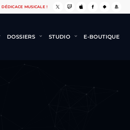
 ÇA LE FAIT !
NAMI
BERNARD MINET - FLY (
DÉDICACE MUSICALE !
DOSSIERS
STUDIO
E-BOUTIQUE