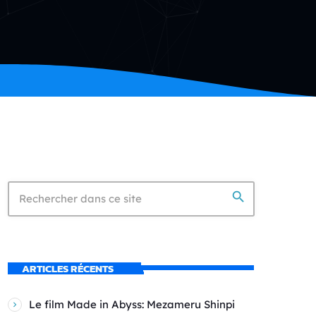
search
ARTICLES RÉCENTS
Le film Made in Abyss: Mezameru Shinpi