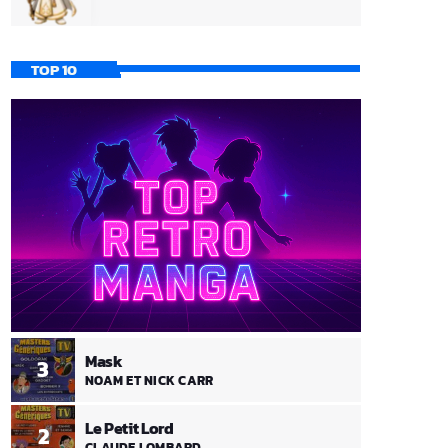
TOP 10
Mask
3
NOAM ET NICK CARR
Le Petit Lord
2
CLAUDE LOMBARD