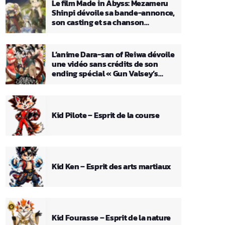
Le film Made in Abyss: Mezameru
Shinpi dévoile sa bande-annonce,
son casting et sa chanson
principale
L’anime Dara-san of Reiwa dévoile
une vidéo sans crédits de son
ending spécial « Gun Valsey’s
Theme »
Kid Pilote – Esprit de la course
Kid Ken – Esprit des arts martiaux
Kid Fourasse – Esprit de la nature