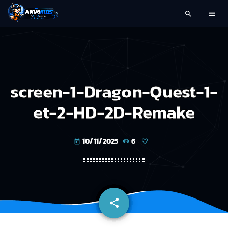
search
menu
screen-1-Dragon-Quest-1-
et-2-HD-2D-Remake
10/11/2025
6
today
share
email