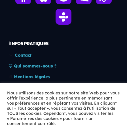
ℹ️ INFOS PRATIQUES
✉️
Contact
🦊
Qui sommes-nous ?
📄
Mentions légales
🔒
Confidentialité
Nous utilisons des cookies sur notre site Web pour vous
offrir l'expérience la plus pertinente en mémorisant
🛡️
RGPD
vos préférences et en répétant vos visites. En cliquant
sur « Tout accepter », vous consentez à l'utilisation de
Copyright © 2026 Animkids. Tous droits réservés.
TOUS les cookies. Cependant, vous pouvez visiter les
« Paramètres des cookies » pour fournir un
consentement contrôlé.