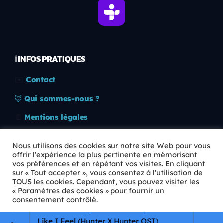
ℹ️ INFOS PRATIQUES
✉️
Contact
🦊
Qui sommes-nous ?
📄
Mentions légales
🔒
Confidentialité
Nous utilisons des cookies sur notre site Web pour vous
offrir l'expérience la plus pertinente en mémorisant
🛡️
RGPD
vos préférences et en répétant vos visites. En cliquant
sur « Tout accepter », vous consentez à l'utilisation de
Copyright © 2026 Animkids. Tous droits réservés.
TOUS les cookies. Cependant, vous pouvez visiter les
« Paramètres des cookies » pour fournir un
consentement contrôlé.
Paramètres Cookie
Tout accepter
ou Feel Like I Feel (Hunter X Hunter OST)