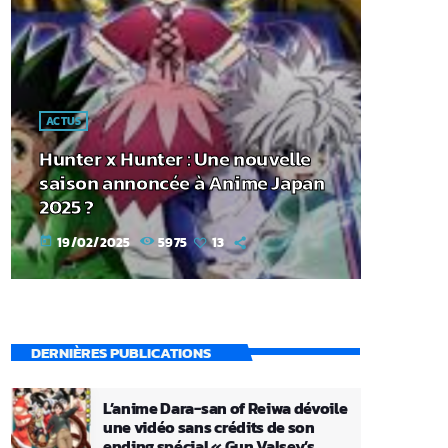
ACTUS
Hunter x Hunter : Une nouvelle
saison annoncée à Anime Japan
2025 ?
19/02/2025
5975
13
today
DERNIÈRES PUBLICATIONS
L’anime Dara-san of Reiwa dévoile
une vidéo sans crédits de son
ending spécial « Gun Valsey’s