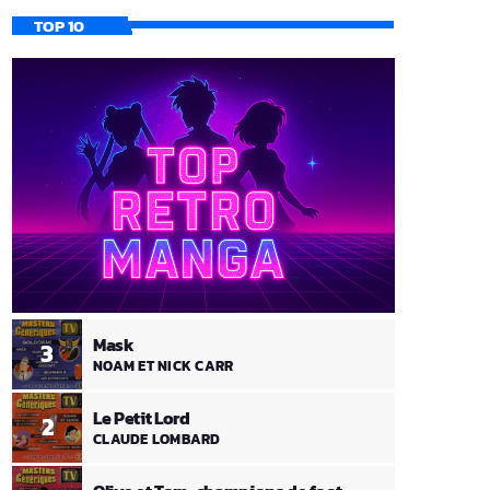
TOP 10
Mask
3
NOAM ET NICK CARR
Le Petit Lord
2
CLAUDE LOMBARD