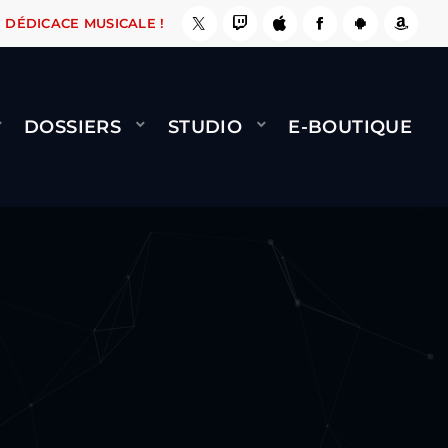
, ÇA LE FAIT !
NAMI
BERNARD MINET - FLY 
DÉDICACE MUSICALE !
DOSSIERS
STUDIO
E-BOUTIQUE