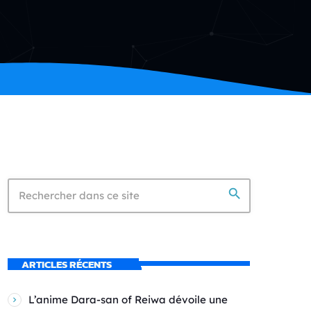
search
ARTICLES RÉCENTS
L’anime Dara-san of Reiwa dévoile une