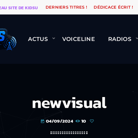
ITE DE KIDSUNE
WARÉTRO
ORANGE ROAD QUI PASSE
DERNIERS TITRES !
DÉDICACE ÉCRIT !
ACTUS
VOICELINE
RADIOS
newvisual
04/09/2024
10
today