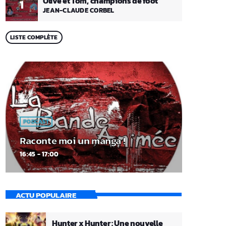
Olive et Tom, champions de foot
1
JEAN-CLAUDE CORBEL
LISTE COMPLÈTE
PODCAST
Raconte moi un manga !
16:45 - 17:00
ACTU POPULAIRE
Hunter x Hunter : Une nouvelle