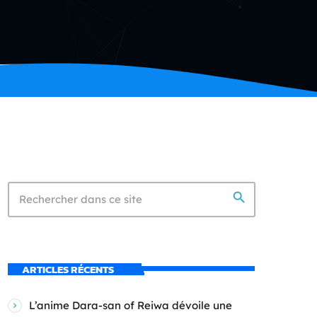
search
ARTICLES RÉCENTS
L’anime Dara-san of Reiwa dévoile une