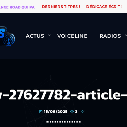
AD QUI PASSE, ÇA LE FAIT !
NAMI
BERNARD 
DERNIERS TITRES !
DÉDICACE ÉCRIT !
ACTUS
VOICELINE
RADIOS
-27627782-article-
15/06/2025
3
today