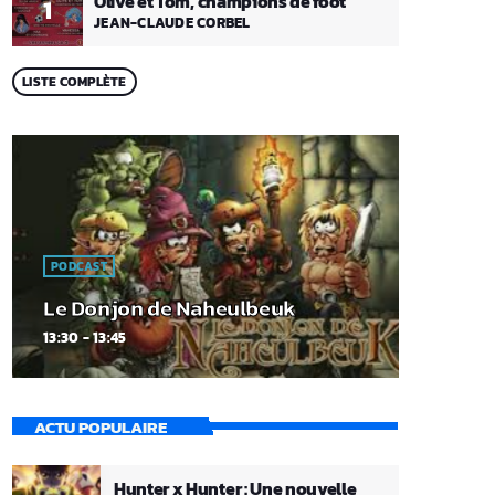
Olive et Tom, champions de foot
1
JEAN-CLAUDE CORBEL
LISTE COMPLÈTE
PODCAST
Le Donjon de Naheulbeuk
13:30 - 13:45
ACTU POPULAIRE
Hunter x Hunter : Une nouvelle