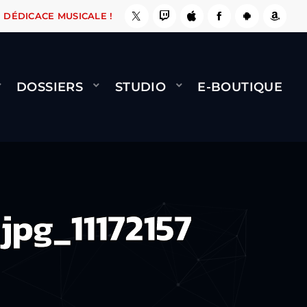
MINET - FLY (GÉNÉRIQUE)
COOL CE SITE ! ????
J-F
DÉDICACE MUSICALE !
DOSSIERS
STUDIO
E-BOUTIQUE
jpg_11172157