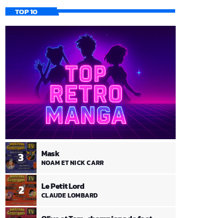
TOP 10
Mask
3
NOAM ET NICK CARR
Le Petit Lord
2
CLAUDE LOMBARD