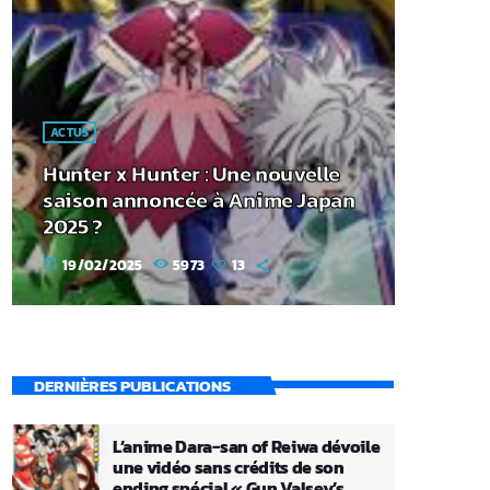
ACTUS
Hunter x Hunter : Une nouvelle
saison annoncée à Anime Japan
2025 ?
19/02/2025
5973
13
today
DERNIÈRES PUBLICATIONS
L’anime Dara-san of Reiwa dévoile
une vidéo sans crédits de son
ending spécial « Gun Valsey’s