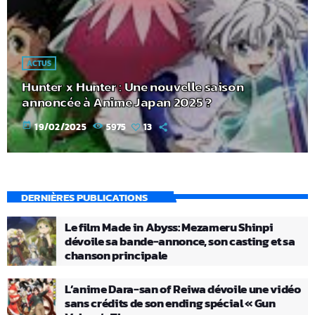
ACTUS
Hunter x Hunter : Une nouvelle saison
annoncée à Anime Japan 2025 ?
today
19/02/2025
5975
13
DERNIÈRES PUBLICATIONS
Le film Made in Abyss: Mezameru Shinpi
dévoile sa bande-annonce, son casting et sa
chanson principale
L’anime Dara-san of Reiwa dévoile une vidéo
sans crédits de son ending spécial « Gun