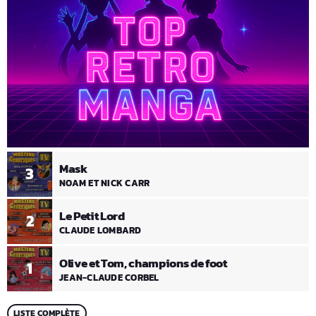
Mask
3
NOAM ET NICK CARR
Le Petit Lord
2
CLAUDE LOMBARD
Olive et Tom, champions de foot
1
JEAN-CLAUDE CORBEL
LISTE COMPLÈTE