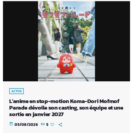
ACTUS
L’anime en stop-motion Koma-Dori Mofmof
Parade dévoile son casting, son équipe et une
sortie en janvier 2027
today
05/08/2026
5