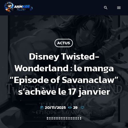
search
menu
ACTUS
Disney Twisted-
Wonderland : le manga
“Episode of Savanaclaw”
s’achève le 17 janvier
20/11/2025
29
today