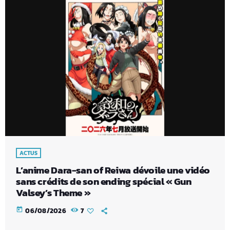
ACTUS
L’anime Dara-san of Reiwa dévoile une vidéo
sans crédits de son ending spécial « Gun
Valsey’s Theme »
today
06/08/2026
7