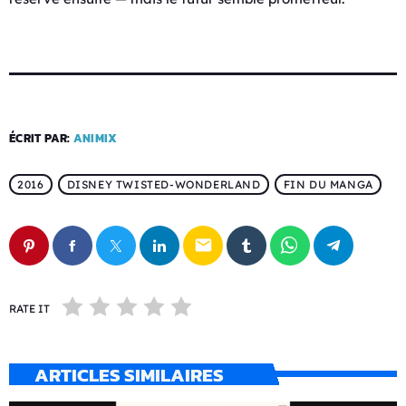
ÉCRIT PAR:
ANIMIX
2016
DISNEY TWISTED-WONDERLAND
FIN DU MANGA
email
RATE IT
ARTICLES SIMILAIRES