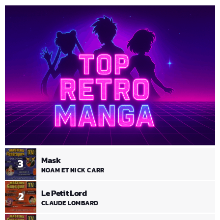
Mask
3
NOAM ET NICK CARR
Le Petit Lord
2
CLAUDE LOMBARD