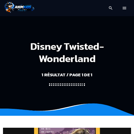
search
menu
Disney Twisted-
Wonderland
1 RÉSULTAT / PAGE 1 DE 1