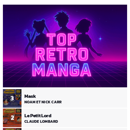
Mask
3
NOAM ET NICK CARR
Le Petit Lord
2
CLAUDE LOMBARD