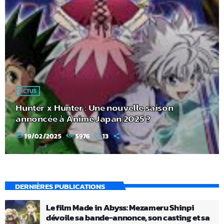
ACTUS
Hunter x Hunter : Une nouvelle saison
annoncée à Anime Japan 2025 ?
today
19/02/2025
5976
13
DERNIÈRES PUBLICATIONS
Le film Made in Abyss: Mezameru Shinpi
dévoile sa bande-annonce, son casting et sa