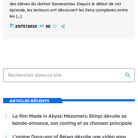
des élèves du dortoir Savanaclaw. Depuis le début de cet
épisode, les lecteurs ont découvert les liens complexes entre
les […]
today
20/11/2025
30
search
ARTICLES RÉCENTS
Le film Made in Abyss: Mezameru Shinpi dévoile sa
bande-annonce, son casting et sa chanson principale
L’anime Dara-san of Reiwa dévoile une vidéo sans