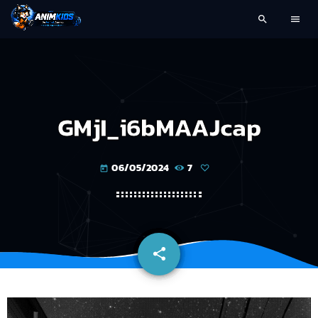
search
menu
GMjI_i6bMAAJcap
06/05/2024
7
today
share
email