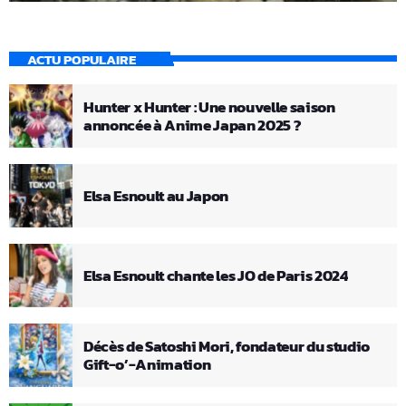
ACTU POPULAIRE
Hunter x Hunter : Une nouvelle saison
annoncée à Anime Japan 2025 ?
Elsa Esnoult au Japon
Elsa Esnoult chante les JO de Paris 2024
Décès de Satoshi Mori, fondateur du studio
Gift-o’-Animation