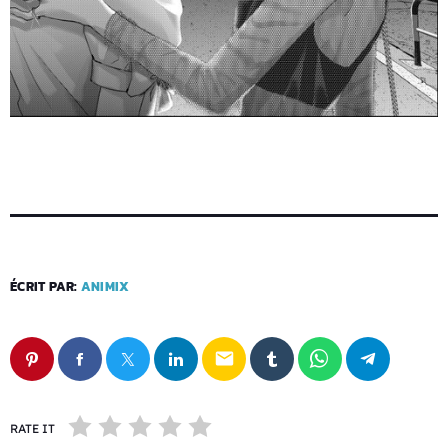
ÉCRIT PAR:
ANIMIX
email
RATE IT