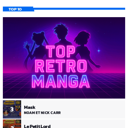
TOP 10
Mask
3
NOAM ET NICK CARR
Le Petit Lord