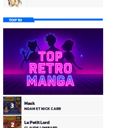
TOP 10
Mask
3
NOAM ET NICK CARR
Le Petit Lord
2
CLAUDE LOMBARD