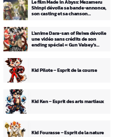
Le film Made in Abyss: Mezameru
Shinpi dévoile sa bande-annonce,
son casting et sa chanson
principale
L’anime Dara-san of Reiwa dévoile
une vidéo sans crédits de son
ending spécial « Gun Valsey’s
Theme »
Kid Pilote – Esprit de la course
Kid Ken – Esprit des arts martiaux
Kid Fourasse – Esprit de la nature