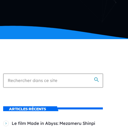
search
ARTICLES RÉCENTS
Le film Made in Abyss: Mezameru Shinpi