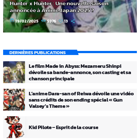
Hunter x Hunter : Une nouvelle saison
annoncée à Anime Japan 2025 ?
today
19/02/2025
5976
13
DERNIÈRES PUBLICATIONS
Le film Made in Abyss: Mezameru Shinpi
dévoile sa bande-annonce, son casting et sa
chanson principale
L’anime Dara-san of Reiwa dévoile une vidéo
sans crédits de son ending spécial « Gun
Valsey’s Theme »
Kid Pilote – Esprit de la course