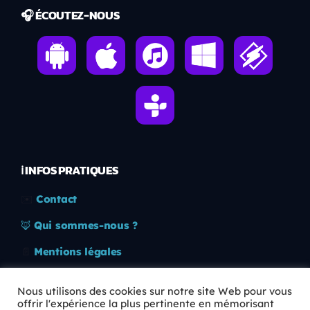
🎧 ÉCOUTEZ-NOUS
ℹ️ INFOS PRATIQUES
✉️
Contact
🦊
Qui sommes-nous ?
📄
Mentions légales
🔒
Confidentialité
Nous utilisons des cookies sur notre site Web pour vous
offrir l'expérience la plus pertinente en mémorisant
🛡️
RGPD