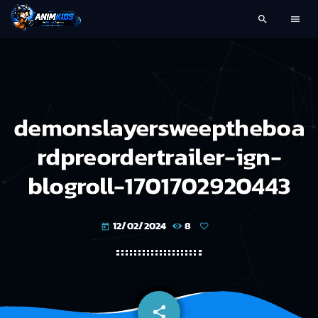
search
menu
demonslayersweeptheboa
rdpreordertrailer-ign-
blogroll-1701702920443
12/02/2024
8
today
share
email